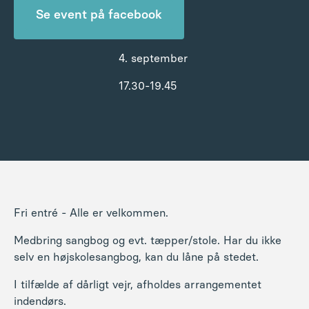
Se event på facebook
4. september
17.30-19.45
Fri entré - Alle er velkommen.
Medbring sangbog og evt. tæpper/stole. Har du ikke
selv en højskolesangbog, kan du låne på stedet.
I tilfælde af dårligt vejr, afholdes arrangementet
indendørs.