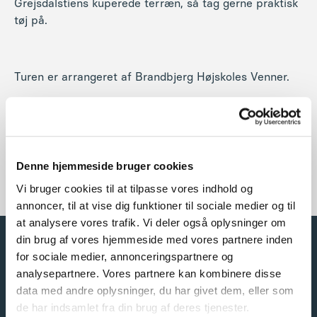
Grejsdalstiens kuperede terræn, så tag gerne praktisk
tøj på.
Turen er arrangeret af Brandbjerg Højskoles Venner.
Pris:
30 kr. for BHV-medlemmer
50 kr. for øvrige
Denne hjemmeside bruger cookies
Vi bruger cookies til at tilpasse vores indhold og
annoncer, til at vise dig funktioner til sociale medier og til
at analysere vores trafik. Vi deler også oplysninger om
din brug af vores hjemmeside med vores partnere inden
for sociale medier, annonceringspartnere og
analysepartnere. Vores partnere kan kombinere disse
data med andre oplysninger, du har givet dem, eller som
de har indsamlet fra din brug af deres tjenester.
Brandbjerg Højskole har siden 1950 skabt