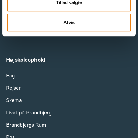
Tillad valgte
Afvis
Find os her:
Højskoleophold
Fag
Rejser
Skema
Livet på Brandbjerg
Brandbjergs Rum
Pris