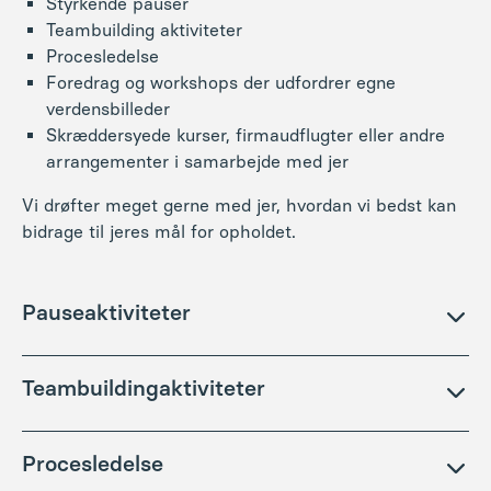
Styrkende pauser
Teambuilding aktiviteter
Procesledelse
Foredrag og workshops der udfordrer egne
verdensbilleder
Skræddersyede kurser, firmaudflugter eller andre
arrangementer i samarbejde med jer
Vi drøfter meget gerne med jer, hvordan vi bedst kan
bidrage til jeres mål for opholdet.
Pauseaktiviteter
Har I brug for en 30-60 minutters pauseaktivitet eller
Teambuildingaktiviteter
en energizer der giver energi til det efterfølgende
program,så kan vi anbefale
Har I brug for en 1,5-8 timers workshop
,
der ryster
Procesledelse
Vandretur i Brandbjergs skov – med eller uden
gruppen sammen, udfordrer comfortzones, skaber
guide