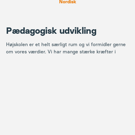
Nordisk
Pædagogisk udvikling
Højskolen er et helt særligt rum og vi formidler gerne
om vores værdier. Vi har mange stærke kræfter i
huset og et meget stort netværk med kompetencer
indenfor pædagogisk udvikling – bl.a i vores
repræsentantskab. Vælger I Brandbjerg som ramme
for et kursus om pædagogisk udvikling, bidrager vi
derfor meget gerne med indhold.
Dannelse
På Brandbjerg deltager vi meget aktivt i
Bæredygtighed
dannelsesdagsordenen, arbejder med mange former