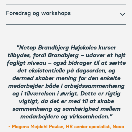
latter eller vækker nye indsigter, så kan vi anbefale
Klatring på Brandbjergs bouldervæg
Brandbjerg kan, i kraft af sit meget stærke netværk,
Foredrag og workshops
Salon for Lynhistorier
Yoga/mindfulness
også tilbyde
procesfacilitering
.
Fysiske aktiviteter (MTB, teamudvikling, kajak mv.)
Musik/sang
Drejer det sig om en forandringsproces,
Yoga, meditation og mindfulness
Har I brug for at at sætte fokus på
dannelse og
Hør nærmere om de mange andre muligheder
ledelsesudvikling eller organisatoriske udfordringer, så
Madworkshop eller Outdoorcooking
eksistens
, så kan vi anbefale og hjælpe med:
tager vi meget gerne en grundig samtale om, hvordan
Udfordringer, dyster og samarbejdsøvelser med
vi bedst bidrager med facilitering.
Foredrag
"Netop Brandbjerg Højskoles kurser
plads til fejl og latter
Debatarrangementer
tilbydes, fordi Brandbjerg – udover et højt
Musikworkshops i mange afskygninger
Workshops under mange former, der vil udfordre
fagligt niveau – også bidrager til at sætte
Hør nærmere om flere muligheder
jeres verdensbilleder.
det eksistentielle på dagsorden, og
dermed skaber mening for den enkelte
medarbejder både i arbejdssammenhæng
og i tilværelsen i øvrigt. Dette er rigtig
vigtigt, da det er med til at skabe
sammenhæng og samhørighed mellem
medarbejdere og virksomheden."
- Mogens Mejdahl Poulsn, HR senior specialist, Novo