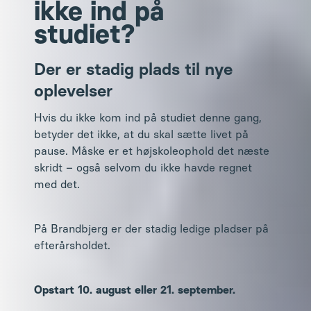
ikke ind på
studiet?
Der er stadig plads til nye
oplevelser
Hvis du ikke kom ind på studiet denne gang,
betyder det ikke, at du skal sætte livet på
pause. Måske er et højskoleophold det næste
skridt – også selvom du ikke havde regnet
med det.
På Brandbjerg er der stadig ledige pladser på
efterårsholdet.
Opstart 10. august eller 21. september.