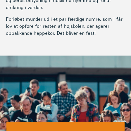
og deres betydning i musik herhjemme og rundt
omkring i verden.
Forløbet munder ud i et par færdige numre, som I får
lov at opføre for resten af højskolen, der agerer
opbakkende heppekor. Det bliver en fest!