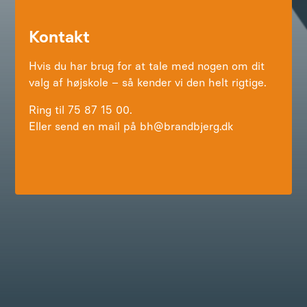
Kontakt
Hvis du har brug for at tale med nogen om dit
valg af højskole – så kender vi den helt rigtige.
Ring til 75 87 15 00.
Eller send en mail på bh@brandbjerg.dk