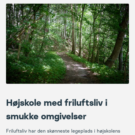
H
øjskole
med friluftsliv
i
smukke omgivelser
Friluftsliv har den skønneste legeplads i højskolens