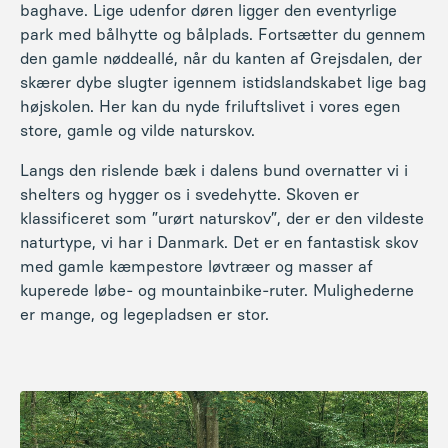
baghave. Lige udenfor døren ligger den eventyrlige
park med bålhytte og bålplads. Fortsætter du gennem
den gamle nøddeallé, når du kanten af Grejsdalen, der
skærer dybe slugter igennem istidslandskabet lige bag
højskolen. Her kan du nyde friluftslivet i vores egen
store, gamle og vilde naturskov.
Langs den rislende bæk i dalens bund overnatter vi i
shelters og hygger os i svedehytte. Skoven er
klassificeret som ”urørt naturskov”, der er den vildeste
naturtype, vi har i Danmark. Det er en fantastisk skov
med gamle kæmpestore løvtræer og masser af
kuperede løbe- og mountainbike-ruter. Mulighederne
er mange, og legepladsen er stor.