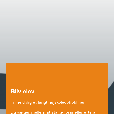
Bliv elev
Tilmeld dig et langt højskoleophold her.
Du vælger mellem at starte forår eller efterår.