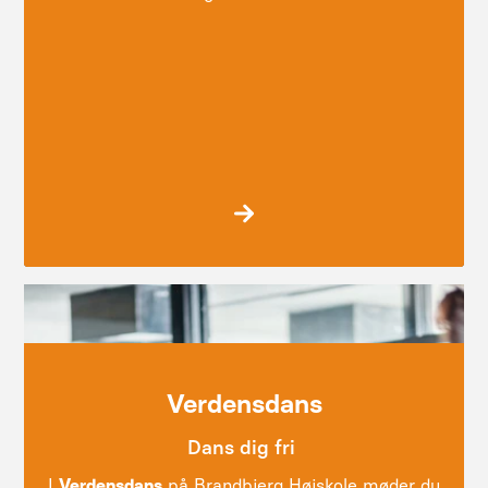
Filosofi
Verdensdans
Dans dig fri
I
Verdensdans
på Brandbjerg Højskole møder du