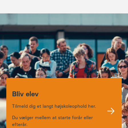
Bliv elev
Tilmeld dig et langt højskoleophold her.
Du vælger mellem at starte forår eller
efterår.