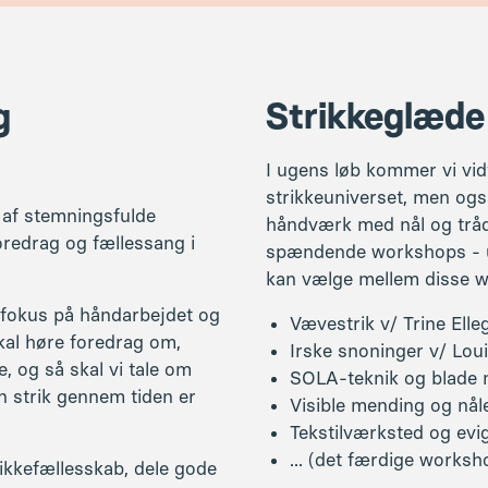
t fokus på håndarbejdet og
Vævestrik v/ Trine Elle
kal høre foredrag om,
Irske snoninger v/ Loui
, og så skal vi tale om
SOLA-teknik og blade 
n strik gennem tiden er
Visible mending og nål
Tekstilværksted og evi
... (det færdige works
trikkefællesskab, dele gode
kolens nytænkende køkken.
Der vil være mulighed for
g hjerne, byder vi på let
foredragsholdere og under
urskov i Grejsdalen.