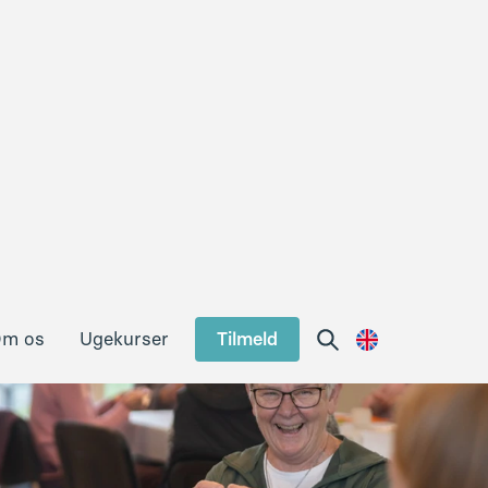
m os
Ugekurser
Tilmeld