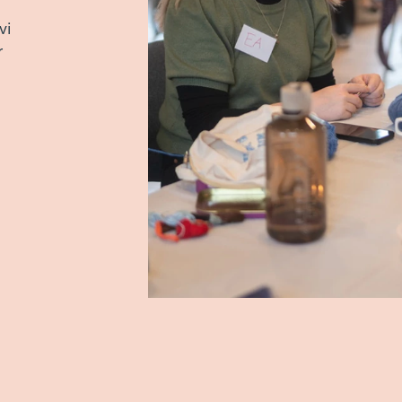
g
Strikkeglæde 
I ugens løb kommer vi vi
strikkeuniverset, men og
 af stemningsfulde
håndværk med nål og tråd.
oredrag og fællessang i
spændende workshops - uge
kan vælge mellem disse 