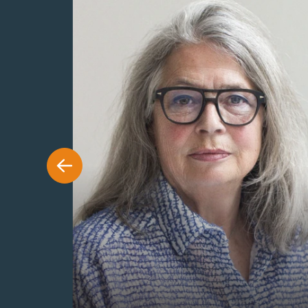
Marie Koch
 både i
Marie Debora Koch er forsker, foredragsholder,
ficeret i
rådgiver samt forfatter til PhD-afhandlingen ”Jeg
nnet både
strikker, derfor er jeg! Læring og identitet i
rs
uformelle læringsrum”. Marie er uddannet lærer
ulent og
og billedvæver og hendes arbejde koncentrerer si
mmenhænge
bl.a. om strikkeaktivisme og hvordan strik og
Marie Koch
tekstilhåndværk er blevet brugt i oprør.
Foto: Rigetta Klint