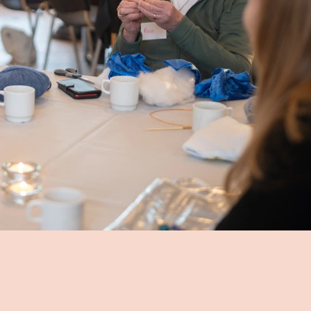
og ny inspiration
dt omkring, når vi sammen udforsker
så kommer omkring ande former for
 Du kan glæde dig til at dykke ned i
n bliver opdelt i to blokke, hvor du bl.a.
workshops: