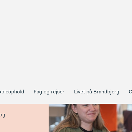
koleophold
Fag og rejser
Livet på Brandbjerg
O
ner
 og
vi
r