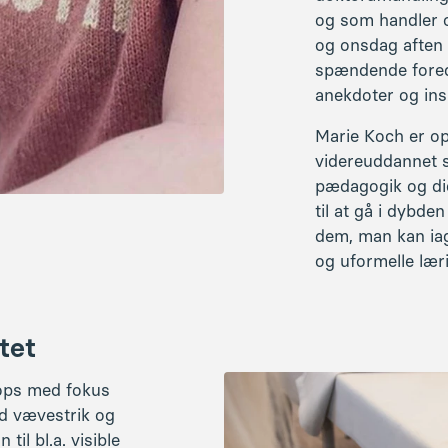
tet
ops med fokus
d vævestrik og
til bl.a. visible
tning med vores
workshops i løbet