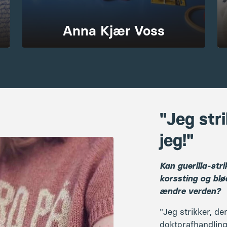
jeg!"
Kan guerilla-stri
korssting og blø
ændre verden?
"Jeg strikker, der
doktorafhandling
og som handler om
og onsdag aften
spændende fored
anekdoter og insp
Marie Koch er op
videreuddannet s
pædagogik og did
til at gå i dybd
dem, man kan ia
og uformelle lær