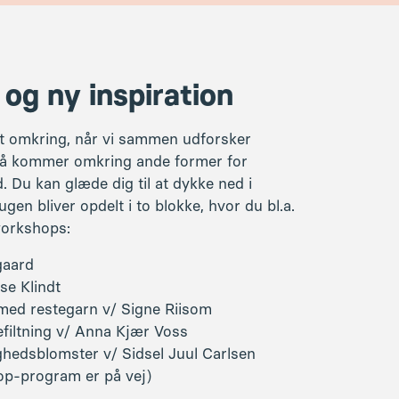
gaard
se Klindt
med restegarn v/ Signe Riisom
efiltning v/ Anna Kjær Voss
ghedsblomster v/ Sidsel Juul Carlsen
hop-program er på vej)
 at købe garn, opskrifter og bøger fra
visere i løbet af kurset.