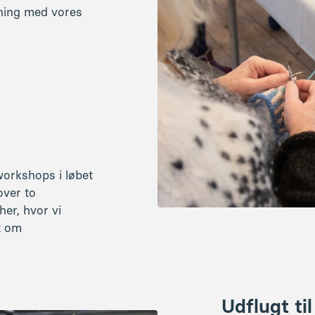
over to
er, hvor vi
t om
Udflugt ti
Herning
Tekstilindustrie
formet det midtj
i dag.
Udstillingen
Made
tekstilproduktio
skabte jobs og væ
boome for så at 