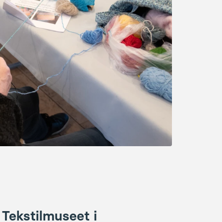
l Tekstilmuseet i
n har som ingen anden branche
yske område - og gør det stadig
 in Midtjylland
viser, hvordan
nen eksploderede i 1950’erne,
kst og fik det midtjyske til at
gå world wide.