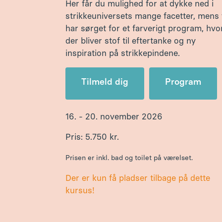
Pris: 5.750 kr.
Prisen er inkl. bad og toilet på værelset.
Der er kun få pladser tilbage på dette
kursus!
Strik på tværs af tid o
generationer
Det store strikketema indrammes hele ugen
højskoleaktiviteter som morgensamlinger, f
skønne omgivelser.