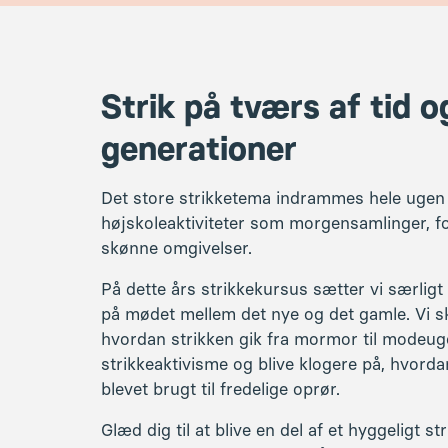
På dette års strikkekursus sætter vi særlig
på mødet mellem det nye og det gamle. Vi s
hvordan strikken gik fra mormor til modeuge
strikkeaktivisme og blive klogere på, hvorda
blevet brugt til fredelige oprør.
Glæd dig til at blive en del af et hyggeligt s
oplevelser og nyde lækre måltider fra højs
Når vi trænger til ilt og bevægelse til krop o
bevægelse og vandreture i vores smukke nat
Undervisere og