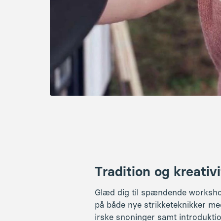
Tradition og kreativi
Glæd dig til spændende worksh
på både nye strikketeknikker me
irske snoninger samt introduktion 
mending med broderi og nålefil
dygtige undervisere:
Trine Ellegaard
Louise Klindt
Signe Riisom
Sidsel Juul Carlsen
Anna Kjær Voss
m.fl.
Du kan nå at fordybe dig i flere 