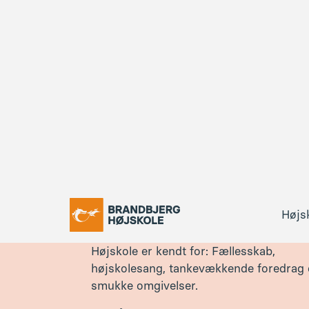
strikkeglæde. Du får både spændende
Højs
workshops, hvor du kan udvikle dine ev
og teknikker, og alt det, som Brandbjerg
Højskole er kendt for: Fællesskab,
højskolesang, tankevækkende foredrag
smukke omgivelser.
Her får du mulighed for at dykke ned i
strikkeuniversets mange facetter, mens 
har sørget for et farverigt program, hvo
der bliver stof til eftertanke og ny
inspiration på strikkepindene.
Tilmeld dig
Program
16. - 20. november 2026