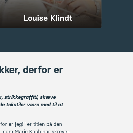
k, strikkegraffiti, skæve
de tekstiler være med til at
for er jeg!" er titlen på den
, som Marie Koch har skrevet,
 strik, identitet og aktivisme -
 kommer hun og holder et
rag krydret med sjove
iration.
rindeligt billedvæver, og har
ig indenfor køn og kultur,
aktik, og brugt sine erfaringer
en med læringsteorier – herunder
gttage i undergrundsbevægelser
ingsrum.