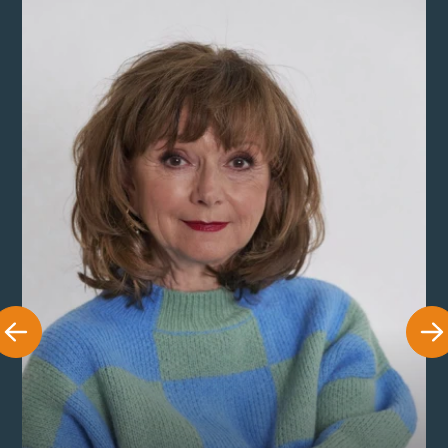
Sonja Oppenhagen
Sonja Oppenhagen har levet et liv i rampelyset, siden
hun som 9-årig trådte ind på Det Kongelige Teater.
Som 15-årig vandt hun danskernes hjerter i DR’s tv-
udgave af Den lille pige med svovlstikkerne, og sit
store gennembrud fik hun som den livsglade Vicki i
Matador. Siden har Sonja begejstret publikum på både
teater, film og tv – senest i Badehotellet. I dag deler
hun ud af sine mange erfaringer og refleksioner i
foredraget og selvbiografien “Mit liv, min linedans”,
hvor hun inviterer publikum med bag kulisserne i et
langt og passioneret kunstnerliv.