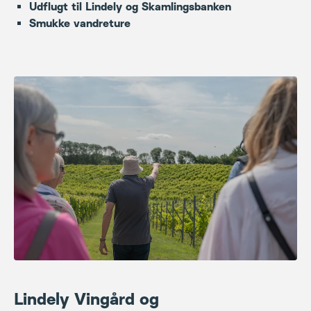
Lindely Vingård og
Skamlingsbanken
Vi begynder dagen på Lindely, en stemningsfuld
økologisk vingård omgivet af bløde bakker og smuk
natur. Her får vi indblik i stedets bæredygtige tilgang
til vinproduktion, går en tur i de grønne omgivelser og
nyder roen og den særlige atmosfære, som