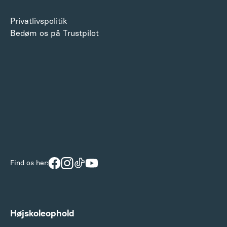
Find os her:
Højskoleophold
Fag
Rejser
Skema
Livet på Brandbjerg