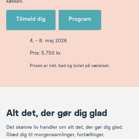
Pris: 5.750 kr.
Prisen er inkl. bad og toilet på værelset.
Alt det, der gør dig glad
Det skønne liv handler om alt det, der gør dig glad.
Glæd dig til morgensamlinger, fortællinger,
inspirerende foredrag med bl.a. skuespiller
Sonja
Oppenhagen
og eventyrer
Mette Ehlers Mikkelsen
,
hyggelige workshops, terningfortællinger og
fællessang. Vi nyder gode snakke, grin, bevægelse og
tid til refleksion, mens vi mærker højskolens varme og
livsglæde.
Hver dag byder på små og store oplevelser, lækre