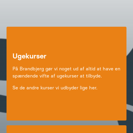
Ugekurser
På Brandbjerg gør vi noget ud af altid at have en
spændende vifte af ugekurser at tilbyde.
Se de andre kurser vi udbyder lige her.
Her bor vi
Brandbjerg Højskole ligger i den naturskønne
Grejsdal mellem Vejle og Jelling.
Læs mere om hvordan du finder vej herud, i bil,