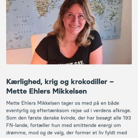
Du kan roligt glæde dig til at opleve sangglæden under
Jens Johansens ledelse.
Der vil desuden være velkomst (for sidste gang) ved
Kærlighed, krig og krokodiller –
Brandbjergs afgående forstander Simon Lægsgaard,
Mette Ehlers Mikkelsen
der formelt træder af som forstander pr. 1. maj 2026.
21.00: Aftenkaffe og hygge
Mette Ehlers Mikkelsen tager os med på en både
eventyrlig og eftertænksom rejse ud i verdens afkroge.
Som den første danske kvinde, der har besøgt alle 193
FN-lande, fortæller hun med smittende energi om
drømme, mod og de valg, der former et liv fyldt med
nysgerrighed og grænseoverskridende oplevelser.
Gennem personlige historier – fra uventede møder til
rejser i krigs- og katastrofeområder – deler hun sine
refleksioner om kulturmøder, livsmod og det at følge
sin passion, også når det kræver både stædighed og
hjerte. Et inspirerende foredrag, der giver lyst til at
løfte blikket og se verden lidt større.