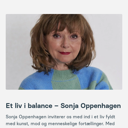
Et liv i balance – Sonja Oppenhagen
Sonja Oppenhagen inviterer os med ind i et liv fyldt
med kunst, mod og menneskelige fortællinger. Med
varme og humor deler hun ud af sine erfaringer fra en
lang karriere på teater, film og tv – fra barndommens
første skridt på Det Kongelige Teater til de ikoniske
roller i
Matador
og
Badehotellet
.
Hun fortæller ærligt om op- og nedture, om kærlighed
og kampvilje, og om at finde sin egen balance i en
verden med højt tempo og store forventninger. Et