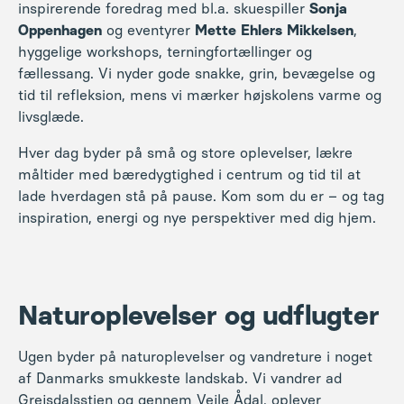
måltider med bæredygtighed i centrum og tid til at
lade hverdagen stå på pause. Kom som du er – og tag
inspiration, energi og nye perspektiver med dig hjem.
Naturoplevelser og udflugter
Ugen byder på naturoplevelser og vandreture i noget
af Danmarks smukkeste landskab. Vi vandrer ad
Grejsdalsstien og gennem Vejle Ådal, oplever
dramatiske istidsformationer og frodige bakker, mens
vi nyder udsigter og ro i naturen. Udflugter til
Bindeballe Købmandsgård, Lindely vingård og
Skamlingsbanken kombinerer historie, kultur og
sanselige oplevelser, hvor vi både fordyber os og deler
hyggelige stunder med hinanden.