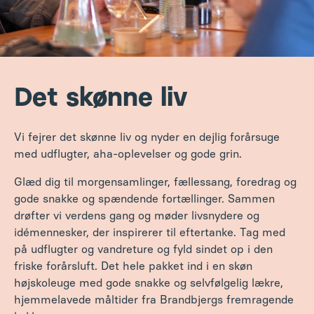
Vi fejrer det skønne liv og nyder en dejlig forårsuge
med udflugter, aha-oplevelser og gode grin.
Glæd dig til morgensamlinger, fællessang, foredrag og
gode snakke og spændende fortællinger. Sammen
drøfter vi verdens gang og møder livsnydere og
idémennesker, der inspirerer til eftertanke. Tag med
på udflugter og vandreture og fyld sindet op i den
friske forårsluft. Det hele pakket ind i en skøn
højskoleuge med gode snakke og selvfølgelig lækre,
hjemmelavede m
åltider fra Brandbjergs fremragende
køkken.
Tilmeld dig
Program
4. - 8. maj 2026