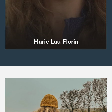
Journalist og forfatter og indehaver af vandresiden Frie
Fodspor. Hun er opvokset i asfaltjunglen, men fandt sit
fodfæste på vandrestierne. Sammen med sin mand
Torben har hun gjort Frie Fodspor og vandring til
hendes livsvej og levevej.
Marie Lau Florin