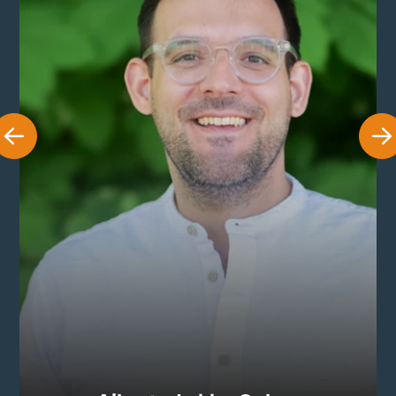
Alberto Lykke Cobos
Cand. Mag. i filosofi og udvikler af kurser på
Brandbjerg Højskole. Alberto er kendt for sin evne til
at formidle på en vedkommende måde, der taler ind i
vores samfund og virkelighed.