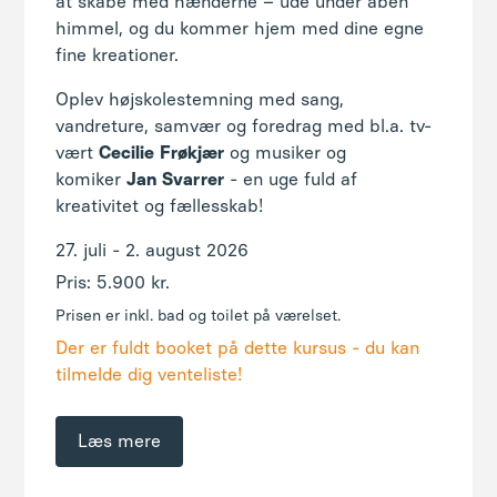
at skabe med hænderne – ude under åben
himmel, og du kommer hjem med dine egne
fine kreationer.
Oplev højskolestemning med sang,
vandreture, samvær og foredrag med bl.a. tv-
vært
Cecilie
Frøkjær
og musiker og
komiker
Jan
Svarrer
- en uge fuld af
kreativitet og fællesskab!
27. juli - 2. august 2026
Pris: 5.900 kr.
Prisen er inkl. bad og toilet på værelset.
Der er fuldt booket på dette kursus - du kan
tilmelde dig venteliste!
Læs mere