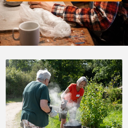
Snak, brætspil, en kop te eller en lokalt brygget øl.
filosofisk rejse mod at forstå os selv og verden, den
menneskelige bevidsthed og hvordan vi hænger
sammen.