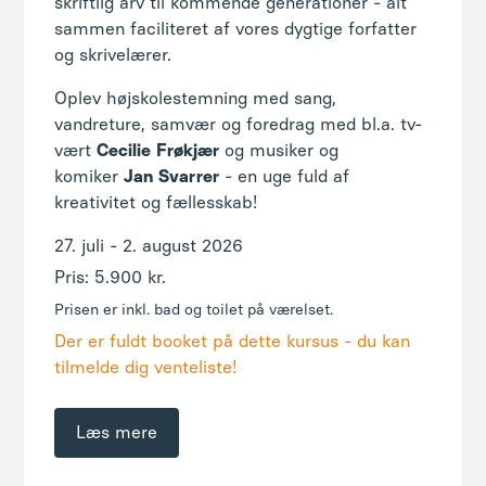
skriftlig arv til kommende generationer - alt
sammen faciliteret af vores dygtige forfatter
og skrivelærer.
Oplev højskolestemning med sang,
vandreture, samvær og foredrag med bl.a. tv-
vært
Cecilie
Frøkjær
og musiker og
komiker
Jan
Svarrer
- en uge fuld af
kreativitet og fællesskab!
27. juli - 2. august 2026
Pris: 5.900 kr.
Prisen er inkl. bad og toilet på værelset.
Der er fuldt booket på dette kursus - du kan
tilmelde dig venteliste!
Læs mere