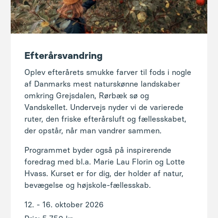
Oplev efterårets smukke farver til fods i nogle
af Danmarks mest naturskønne landskaber
omkring Grejsdalen, Rørbæk sø og
Vandskellet. Undervejs nyder vi de varierede
ruter, den friske efterårsluft og fællesskabet,
der opstår, når man vandrer sammen.
Programmet byder også på inspirerende
foredrag med bl.a. Marie Lau Florin og Lotte
Hvass. Kurset er for dig, der holder af natur,
bevægelse og højskole-fællesskab.
12. - 16. oktober 2026
Pris: 5.750 kr.
Prisen er inkl. bad og toilet på værelset.
Læs mere