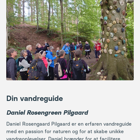
Din vandreguide
Daniel Rosengreen Pilgaard
Daniel Rosengaard Pilgaard er en erfaren vandreguide
med en passion for naturen og for at skabe unikke
vandreoplevelser. Daniel brænder for at facilitere
oplevelser, som rummer indtryk, der sætter varige
aftryk hos kursisten. Målsætningen er at opnå en
oplevelse af samhørighed - socialt i gruppen, med
naturen og med sig selv, sin krop og sit sind.