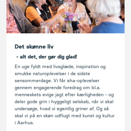
Det skønne liv
- alt det, der gør dig glad!
En uge fyldt med livsglæde, inspiration og
smukke naturoplevelser i de sidste
sensommerdage. Vi får aha-oplevelser
gennem engagerende foredrag om bl.a.
menneskets evige jagt efter kærligheden - og
deler gode grin i hyggeligt selskab, når vi skal
undersøge, hvad vi egentlig griner af. Og så
skal vi på en skøn udflugt med kunst og kultur
i Aarhus.
Kom og fejr
det skønne liv
med os, mens du
får inspiration til at fylde dit liv med mere af
alt det, der gør dig glad.
17. - 21. august 2026