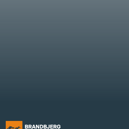
Brandbjerg Højskole har siden 1950 skabt
rum for møder mellem mennesker, naturen
og nye oplevelser. Skab dine egne minder
hos os.