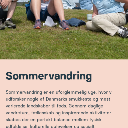
Sommer­vandring
Sommervandring er en uforglemmelig uge, hvor vi
udforsker nogle af Danmarks smukkeste og mest
varierede landskaber til fods. Gennem daglige
vandreture, fællesskab og inspirerende aktiviteter
skabes der en perfekt balance mellem fysisk
udfoldelse, kulturelle oplevelser og socialt
samvær. Med base på Brandbjerg Højskole byder ugen
på afslappende eftermiddage og inspirerende
aftenprogrammer.
Det er en uge for dig, der elsker at vandre, opleve