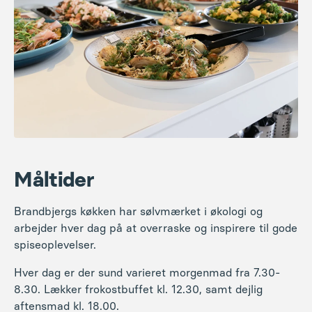
Måltider
Brandbjergs køkken har sølvmærket i økologi og
arbejder hver dag på at overraske og inspirere til gode
spiseoplevelser.
Hver dag er der sund varieret morgenmad fra 7.30-
8.30. Lækker frokostbuffet kl. 12.30, samt dejlig
aftensmad kl. 18.00.
Hver formiddag, eftermiddag og aften byder køkkenet
på kaffe med frugt, kage, brød, boller eller lignende.
Vi kan tage hensyn til langt de fleste allergier og
kosttyper (vegetar eller veganer). Dette kan noteres