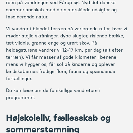
tæt vildnis, grønne enge og urørt skov. På
heldagsturene vandrer vi 12-17 km. per dag (alt efter
terræn). Vi får masser af gode kilometer i benene,
mens vi hygger os, får sol på kinderne og oplever
landskabernes frodige flora, fauna og spændende
fortællinger.
Du kan læse om de forskellige vandreture i
programmet.
Højskoleliv, fællesskab og
sommerstemning
Når støvlerne er stillet til side efter dagens vandring,
samles vi i højskolens varme fællesskab. Her venter
hyggelige aftener med fællessang, inspirerende
foredrag og tid til gode samtaler hen over kaffen.