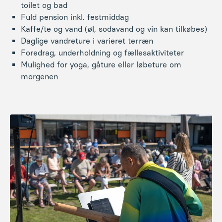
Mulighed for yoga, gåture eller løbeture om
eller til noget? Er det i ordets sande forstand
morgenen
overjordiske i at kunne flyve hvorhen man vil? Eller er
humlen at opdage at frihed for en stund er ikke at
ønske sig andet og mere? I foredraget vil Louise bruge
sin egen historie som afsæt til en eventyrlig og
filosofisk rejse mod at forstå os selv og verden, den
menneskelige bevidsthed og hvordan vi hænger
sammen.
Andre oplevelser: