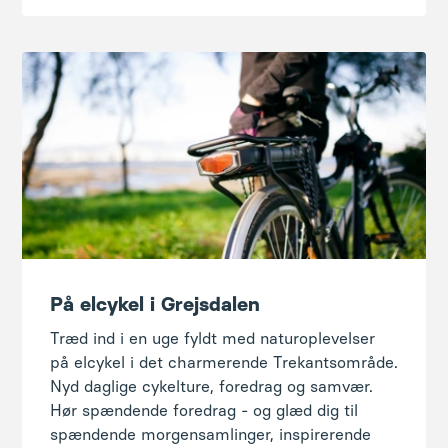
På elcykel i Grejsdalen
Træd ind i en uge fyldt med naturoplevelser
på elcykel i det charmerende Trekantsområde.
Nyd daglige cykelture, foredrag og samvær.
Hør spændende foredrag - og glæd dig til
spændende morgensamlinger, inspirerende
samtaler og fællessang under åben himmel.
En uge, hvor pedalpower, naturoplevelser og
nye venskaber venter!
2. - 8. august 2027