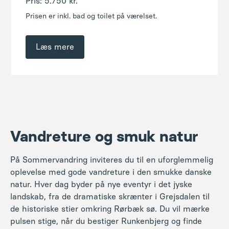
Vandreture og smuk natur
På Sommervandring inviteres du til en uforglemmelig
oplevelse med gode vandreture i den smukke danske
natur. Hver dag byder på nye eventyr i det jyske
landskab, fra de dramatiske skrænter i Grejsdalen til
de historiske stier omkring Rørbæk sø. Du vil mærke
pulsen stige, når du bestiger Runkenbjerg og finde
roen på vandringen ved Fårup sø. Nyd det danske
sommerlandskab med dets storslåede udsigter og
fascinerende natur.
Vi vandrer i blandet terræn på varierende ruter, hvor vi
møder stejle skråninger, dybe slugter, rislende bække,