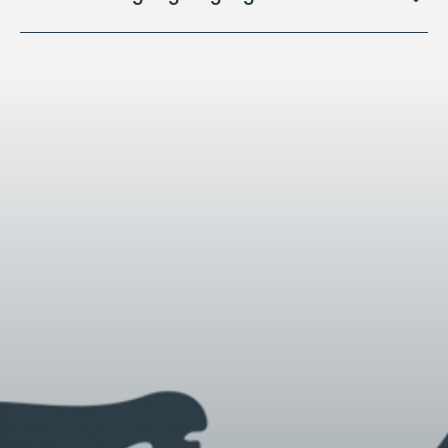
Brandbjergs Køkken
Eller ring på:
76 608 608
Læs mere om
tilgængelighed
på Brandbjerg
Har du spørgsmål, er du selvfølgelig altid velkommen
til at kontakte Brandbjerg Højskole på 75 87 15 00
eller bh@brandbjerg.dk