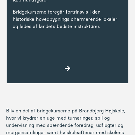
Bridgekurserne foregår fortrinsvis i den
historiske hovedbygnings charmerende lokaler
og ledes af landets bedste instruktører.
Læs mere
Bliv en del af bridgekurserne på Brandbjerg Højskole,
hvor vi krydrer en uge med
turneringer, spil og
undervisning
med spændende foredrag, udflugter og
morgensamlinger samt højskoleaftener med skolens